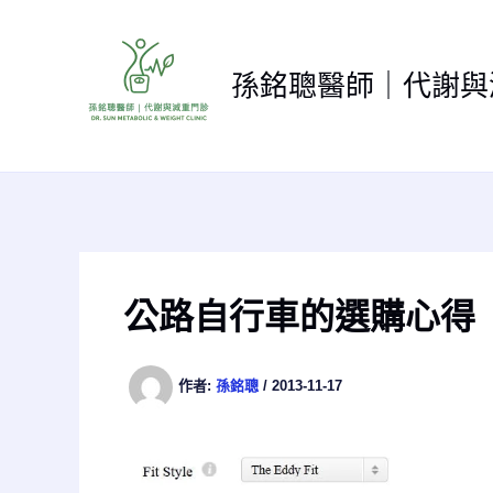
跳
至
主
孫銘聰醫師｜代謝與
要
內
容
公路自行車的選購心得
作者:
孫銘聰
/
2013-11-17