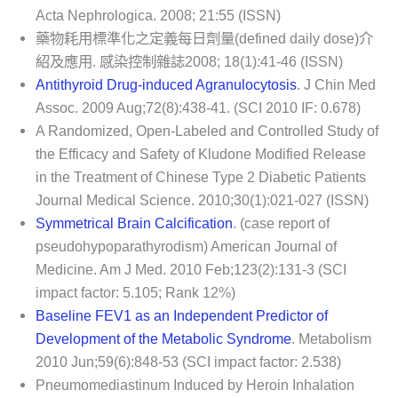
Acta Nephrologica. 2008; 21:55 (ISSN)
藥物耗用標準化之定義每日劑量(defined daily dose)介
紹及應用. 感染控制雜誌2008; 18(1):41-46 (ISSN)
Antithyroid Drug-induced Agranulocytosis
. J Chin Med
Assoc. 2009 Aug;72(8):438-41. (SCI 2010 IF: 0.678)
A Randomized, Open-Labeled and Controlled Study of
the Efficacy and Safety of Kludone Modified Release
in the Treatment of Chinese Type 2 Diabetic Patients
Journal Medical Science. 2010;30(1):021-027 (ISSN)
Symmetrical Brain Calcification
. (case report of
pseudohypoparathyrodism) American Journal of
Medicine. Am J Med. 2010 Feb;123(2):131-3 (SCI
impact factor: 5.105; Rank 12%)
Baseline FEV1 as an Independent Predictor of
Development of the Metabolic Syndrome
. Metabolism
2010 Jun;59(6):848-53 (SCI impact factor: 2.538)
Pneumomediastinum Induced by Heroin Inhalation