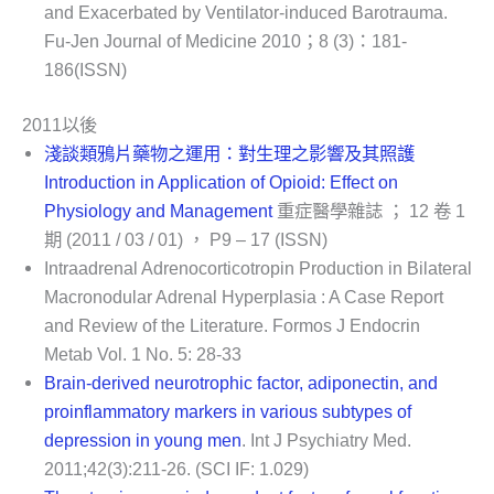
and Exacerbated by Ventilator-induced Barotrauma.
Fu-Jen Journal of Medicine 2010；8 (3)：181-
186(ISSN)
2011以後
淺談類鴉片藥物之運用：對生理之影響及其照護
Introduction in Application of Opioid: Effect on
Physiology and Management
重症醫學雜誌 ； 12 卷 1
期 (2011 / 03 / 01) ， P9 – 17 (ISSN)
Intraadrenal Adrenocorticotropin Production in Bilateral
Macronodular Adrenal Hyperplasia : A Case Report
and Review of the Literature. Formos J Endocrin
Metab Vol. 1 No. 5: 28-33
Brain-derived neurotrophic factor, adiponectin, and
proinflammatory markers in various subtypes of
depression in young men
. Int J Psychiatry Med.
2011;42(3):211-26. (SCI IF: 1.029)