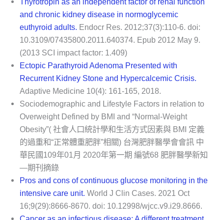
Thyrotropin as an independent factor of renal function
and chronic kidney disease in normoglycemic
euthyroid adults.
Endocr Res. 2012;37(3):110-6. doi:
10.3109/07435800.2011.640374. Epub 2012 May 9.
(2013 SCI impact factor: 1.409)
Ectopic Parathyroid Adenoma Presented with
Recurrent Kidney Stone and Hypercalcemic Crisis.
Adaptive Medicine 10(4): 161-165, 2018.
Sociodemographic and Lifestyle Factors in relation to
Overweight Defined by BMI and “Normal-Weight
Obesity”( 社會人口統計學和生活方式因素與 BMI 定義
的過重和“正常體重肥胖”相關) 台灣肥胖醫學會會訊 中
華民國109年01月 2020年第一期 編號68 肥胖醫學新知
—期刊摘錄
Pros and cons of continuous glucose monitoring in the
intensive care unit.
World J Clin Cases. 2021 Oct
16;9(29):8666-8670. doi: 10.12998/wjcc.v9.i29.8666.
Cancer as an infectious disease: A different treatment