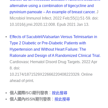
alternative using a combination of tigecycline and
pyrvinium pamoate – An example of breast cancer.
J
Microbiol Immunol Infect
. 2022 Feb;55(1):51-59. doi:
10.1016/j.jmii.2020.12.008. Epub 2021 Jan 13.
Effects of Sacubitril/Valsartan Versus Telmisartan in
Type 2 Diabetic or Pre-Diabetic Patients with
Hypertension and Without Heart Failure: The
Rationale and Design of A Randomized Clinical Trial.
Cardiovasc Hematol Disord Drug Targets
. 2022 Apr
8. doi:
10.2174/1871529X22666220408223329. Online
ahead of print.
個人國際/SCI期刊發表
：
按此搜尋
個人國內/ISSN期刊發表
：
按此搜尋