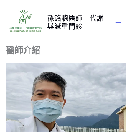
跳
至
孫銘聰醫師｜代謝
主
與減重門診
要
內
容
醫師介紹