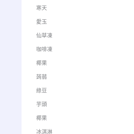
寒天
愛玉
仙草凍
咖啡凍
椰果
蒟蒻
綠豆
芋頭
椰果
冰淇淋