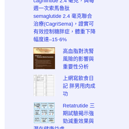
cagrilintide 2.4 毫克，與每
週一次索馬魯肽
semaglutide 2.4 毫克聯合
治療(CagriSema)，證實可
有效控制糖胖症，體重下降
幅度達–15·6%
高血脂對洗腎
風險的影響與
重要性分析
上網寫飲食日
記 胖男甩肉成
功
Retatrutide 三
期試驗揭示強
勁減重效果與
潛在健康益處