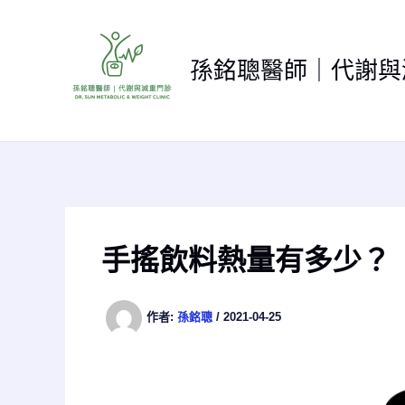
跳
至
主
孫銘聰醫師｜代謝與
要
內
容
手搖飲料熱量有多少？
作者:
孫銘聰
/
2021-04-25