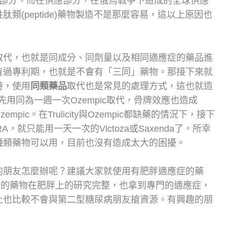
RA部分。而在供應部分，在俄烏戰爭下造成的全球供應
類(peptide)藥物製造不是那麼容易，這以上原因也
取代，也就是同成分、同劑量以及相同適應症的藥品進
有過專利期，也就是不會有「三同」藥物。那接下來就
時，使用
同類藥品
取代也是常見的處理方式，這也就造
下，先用同為一週一次Ozempic取代，骨牌效應也造成
pic。在Trulicity與Ozempic都缺藥的情況下，接下
，就只能用一天一次的Victoza或Saxenda了。所幸
種類藥物可以用，目前也沒有造成太大的困擾。
的朋友怎麼辦呢？建議大家就使用有肥胖適應症的藥
istat，這樣的藥物在肥胖上的研究完整，也拿到專門的適應症，
上也比較不會與第二型糖尿病朋友搶資源。有興趣的朋