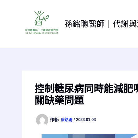
跳
至
主
孫銘聰醫師｜代謝與
要
內
容
控制糖尿病同時能減肥
關缺藥問題
作者:
孫銘聰
/
2023-01-03