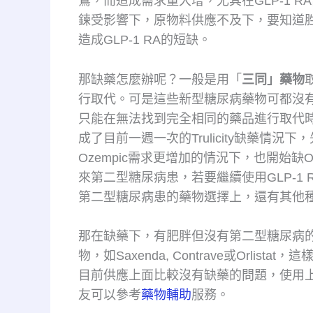
鶩，而造成需求量大增，尤其在GLP-1 
鍊受影響下，原物料供應不及下，要知道胜肽
造成GLP-1 RA的短缺。
那缺藥怎麼辦呢？一般是用「
三同」藥物
行取代。可是這些新型糖尿病藥物可都沒
只能在無法找到完全相同的藥品進行取代
成了目前一週一次的Trulicity缺藥情況
Ozempic需求更增加的情況下，也開始缺Ozem
來第二型糖尿病患，若要繼續使用GLP-1 RA
第二型糖尿病患的藥物選擇上，還有其他
那在缺藥下，有肥胖但沒有第二型糖尿病
物，如Saxenda, Contrave或Orl
目前供應上面比較沒有缺藥的問題，使用
友可以參考
藥物輔助
服務。