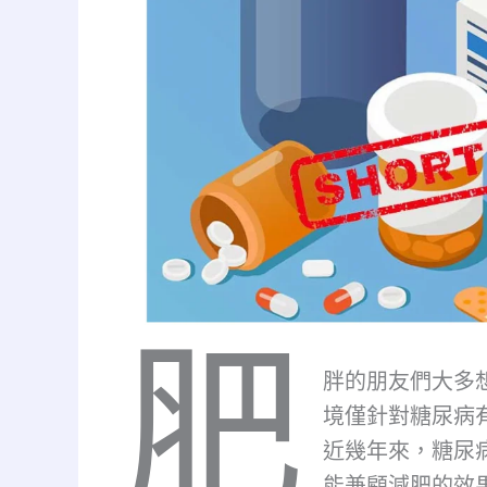
肥
胖的朋友們大多
境僅針對糖尿病
近幾年來，糖尿
能兼顧減肥的效