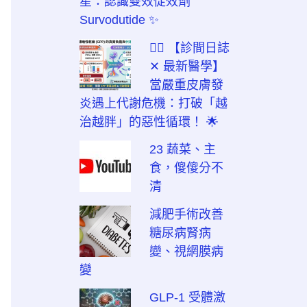
星：認識雙效促效劑
Survodutide ✨
👨‍⚕️ 【診間日誌
✕ 最新醫學】
當嚴重皮膚發
炎遇上代謝危機：打破「越
治越胖」的惡性循環！ 🌟
23 蔬菜、主
食，傻傻分不
清
減肥手術改善
糖尿病腎病
變、視網膜病
變
GLP-1 受體激