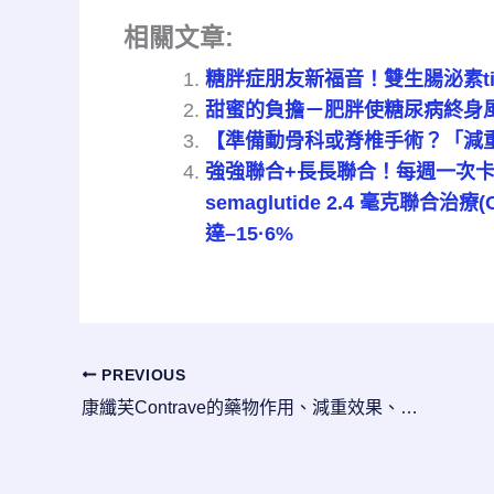
相關文章:
糖胖症朋友新福音！雙生腸泌素tir
甜蜜的負擔－肥胖使糖尿病終身風
【準備動骨科或脊椎手術？「減重
強強聯合+長長聯合！每週一次卡格林肽
semaglutide 2.4 毫克聯
達–15·6%
PREVIOUS
康纖芙Contrave的藥物作用、減重效果、附加效果、用法用量、副作用與使用限制