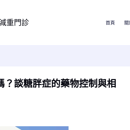
減重門診
首頁
關
嗎？談糖胖症的藥物控制與相