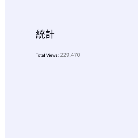
統計
229,470
Total Views: