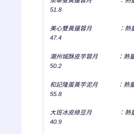
榮華雙黃蓮蓉月 ：熱量426
51.8
美心雙黃蓮蓉月 ：熱量422
47.4
潮州城酥皮芋蓉月 ：熱量460
50.2
和記隆蛋黃芋泥月 ：熱量410
55.8
大班冰皮綠豆月 ：熱量351
40.9