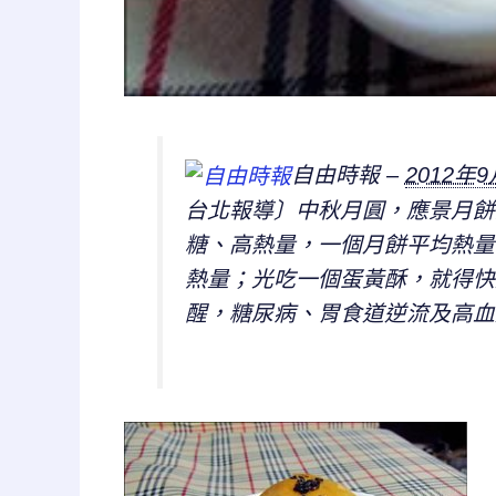
自由時報 –
2012年9
台北報導〕中秋月圓，應景月餅
糖、高熱量，一個月餅平均熱量
熱量；光吃一個蛋黃酥，就得快
醒，糖尿病、胃食道逆流及高血