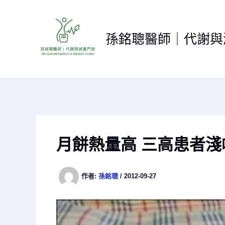
跳
至
主
孫銘聰醫師｜代謝與
要
內
容
月餅熱量高 三高患者淺
作者:
孫銘聰
/
2012-09-27