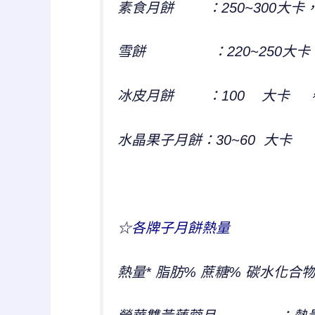
素食月餅 ：250~300大卡，醣
雪餅 ：220~250大卡，醣2
冰皮月餅 ：100 大卡 ，
水晶果子月餅：30~60 大卡 ，
☆
各牌子月餅熱量
熱量* 脂肪% 蔗糖% 碳水化合