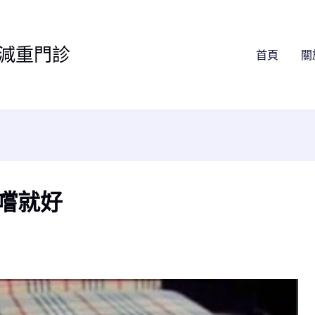
減重門診
首頁
關
嚐就好