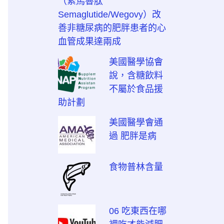
（索馬魯肽
Semaglutide/Wegovy）改
善非糖尿病的肥胖患者的心
血管成果達兩成
美國醫學協會
說，含糖飲料
不屬於食品援
助計劃
美國醫學會通
過 肥胖是病
食物普林含量
06 吃東西在哪