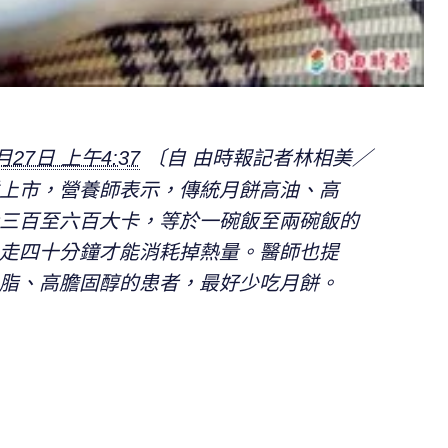
月27日 上午4:37
〔自 由時報記者林相美／
上市，營養師表示，傳統月餅高油、高
三百至六百大卡，等於一碗飯至兩碗飯的
走四十分鐘才能消耗掉熱量。醫師也提
脂、高膽固醇的患者，最好少吃月餅。