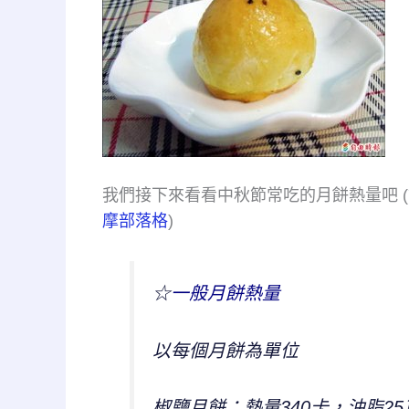
我們接下來看看中秋節常吃的月餅熱量吧 
摩部落格
)
☆
一般月餅熱量
以每個月餅為單位
椒鹽月餅：熱量340卡，油脂25克