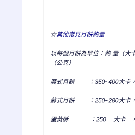
☆
其他常見月餅熱量
以每個月餅為單位：熱 量（大卡
（公克）
廣式月餅 ：350~400大卡，醣
蘇式月餅 ：250~280大卡，醣3
蛋黃酥 ：250 大卡 ，醣