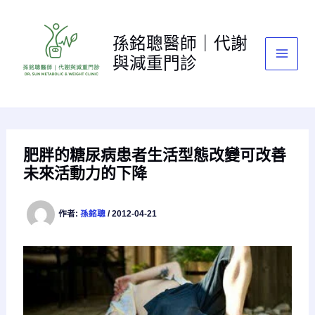
跳
至
孫銘聰醫師｜代謝
主
與減重門診
要
內
容
肥胖的糖尿病患者生活型態改變可改善
未來活動力的下降
作者:
孫銘聰
/
2012-04-21