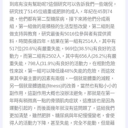
到底有沒有幫助呢?
這個研究可以告訴我們一些端倪，
研究找了5145位過重或肥胖的成人，年紀在45到74
歲，他們都有第二型糖尿病，接下來將他們分成兩
組，第一組做的是積極的生活型態改變，第二組則是
做支持與教育，研究最後有5016位參與者有提供資
料，時間長達四年。結果在第一組有2514人，其中有
517位(20.6%)有嚴重失能，969位(38.5%)有良好的活
動力，而第二組有2502人，其中有656人(26.2%)有嚴
重失能，798人(31.9%)有良好的活動力，在相對危險
性來說，第一組可以降低達48%失能的危險，而這效
果其中最主要的因素有兩個，一個就是體重的減輕，
另一個就是體適能(fitness)的改善，當然也有點小小的
副作用，這副作用大概也沒辦法避免，那就是在第一
年時有稍微高一點的骨頭肌肉症狀，這應該也是因為
運動引起的，而後面幾年就沒有這問題了，這給我們
更加清楚，雖然肥胖、糖尿病與年紀慢慢變老，會使
得人的活動力下降，甚至失能，完全不能動，但是藉