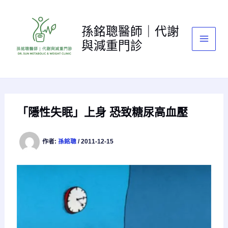
跳
至
孫銘聰醫師｜代謝
主
與減重門診
要
內
容
「隱性失眠」上身 恐致糖尿高血壓
作者:
孫銘聰
/
2011-12-15