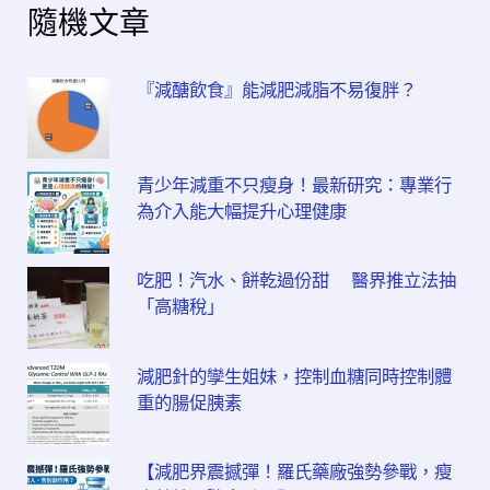
隨機文章
『減醣飲食』能減肥減脂不易復胖？
青少年減重不只瘦身！最新研究：專業行
為介入能大幅提升心理健康
吃肥！汽水、餅乾過份甜 醫界推立法抽
「高糖稅」
減肥針的孿生姐妹，控制血糖同時控制體
重的腸促胰素
【減肥界震撼彈！羅氏藥廠強勢參戰，瘦