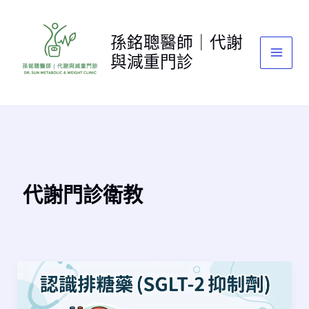
跳
至
孫銘聰醫師｜代謝
主
與減重門診
要
內
容
代謝門診衛教