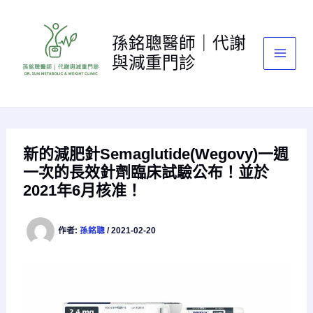
跳
至
孫銘聰醫師｜代謝
主
與減重門診
要
內
容
新的減肥針Semaglutide(Wegovy)一週
一次的長效針劑臨床試驗公布！並於
2021年6月核准！
作者:
孫銘聰
/
2021-02-20