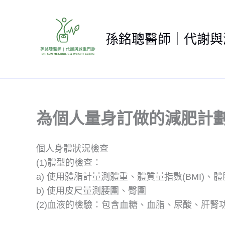
跳
至
主
孫銘聰醫師｜代謝與
要
內
容
為個人量身訂做的減肥計
個人身體狀況檢查
(1)體型的檢查：
a) 使用體脂計量測體重、體質量指數(BMI)、
b) 使用皮尺量測腰圍、臀圍
(2)血液的檢驗：包含血糖、血脂、尿酸、肝腎