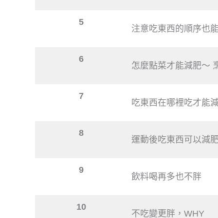
5
注意吃東西的順序也
6
怎麼點菜才能減肥～ 
7
吃東西在哪裡吃才能
8
運動後吃東西可以減
9
飲料喝再多也不胖
10
不吃變更胖，WHY