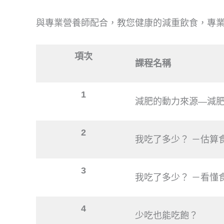
與專業營養師配合，教您健康的減重飲食，專
項次
課程名稱
1
減肥的動力來源—減
2
我吃了多少？ －估算
3
我吃了多少？ －看懂
4
少吃也能吃飽？