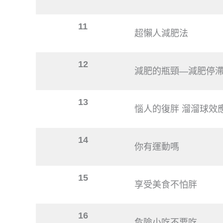
11
超懶人減肥法
12
減肥的瓶頸—減肥停
13
惱人的復胖 溜溜球效
14
你有運動嗎
15
享受美食不怕胖
16
危險小吃不要吃