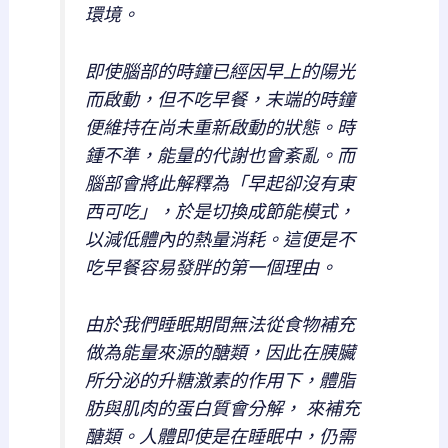
環境。
即使腦部的時鐘已經因早上的陽光
而啟動，但不吃早餐，末端的時鐘
便維持在尚未重新啟動的狀態。時
鍾不準，能量的代謝也會紊亂。而
腦部會將此解釋為「早起卻沒有東
西可吃」，於是切換成節能模式，
以減低體內的熱量消耗。這便是不
吃早餐容易發胖的第一個理由。
由於我們睡眠期間無法從食物補充
做為能量來源的醣類，因此在胰臟
所分泌的升糖激素的作用下，體脂
肪與肌肉的蛋白質會分解， 來補充
醣類。人體即使是在睡眠中，仍需