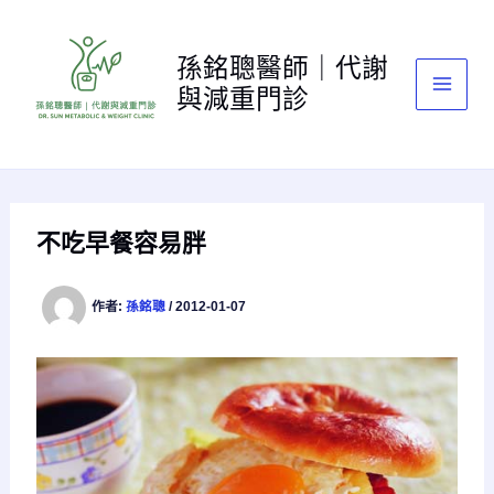
跳
至
孫銘聰醫師｜代謝
主
與減重門診
要
內
容
不吃早餐容易胖
作者:
孫銘聰
/
2012-01-07