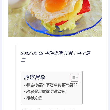
2012-01-02 中時樂活 作者：井上健
二
內容目錄
精選內容》不吃早餐容易瘦??
吃早餐以重啟生理時鐘
相關文章: