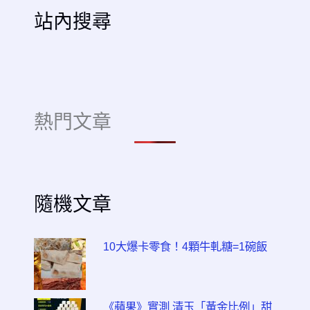
站內搜尋
熱門文章
隨機文章
10大爆卡零食！4顆牛軋糖=1碗飯
《蘋果》實測 清玉「黃金比例」甜