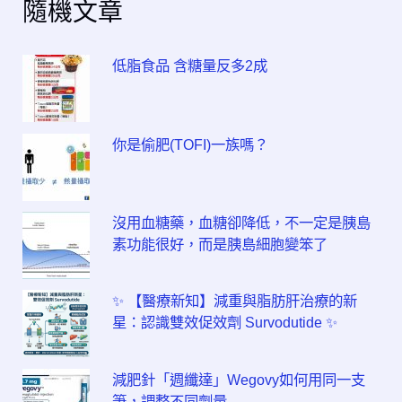
隨機文章
低脂食品 含糖量反多2成
你是偷肥(TOFI)一族嗎？
沒用血糖藥，血糖卻降低，不一定是胰島
素功能很好，而是胰島細胞變笨了
✨ 【醫療新知】減重與脂肪肝治療的新
星：認識雙效促效劑 Survodutide ✨
減肥針「週纖達」Wegovy如何用同一支
筆，調整不同劑量