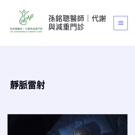
跳
至
孫銘聰醫師｜代謝
主
與減重門診
要
內
容
靜脈雷射