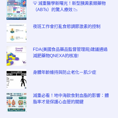
💡 減重醫學新曙光！新型胰澱素類藥物
（ABTs）的驚人療效 📉
夜班工作會打亂食慾調節激素的控制
FDA(美國食品藥品監督管理局)建議通過
減肥藥物QNEXA的核准!
身體年齡維持與防止老化－肌少症
減重必看！地中海飲食對血脂的影響：體
脂率才是保護心血管的關鍵