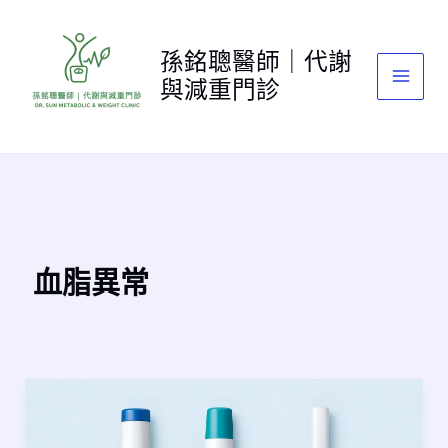
跳
至
孫銘聰醫師｜代謝
主
與減重門診
要
內
容
血脂異常