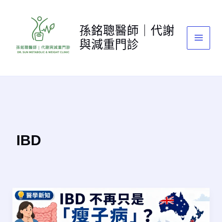
跳
至
孫銘聰醫師｜代謝
主
與減重門診
要
內
容
IBD