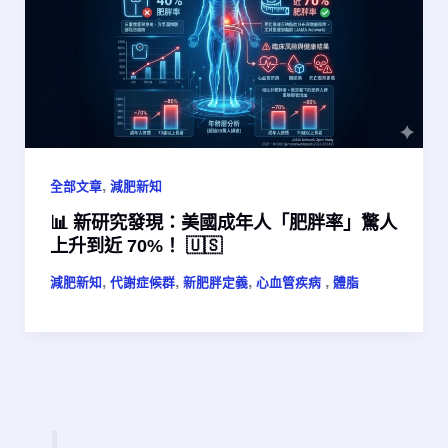
,
全部文章
減肥新知
📊 新研究發現：美國成年人「肥胖率」驚人
上升到近 70%！ 🇺🇸
,
,
,
,
減肥新知
代謝症候群
新肥胖定義
心血管疾病 ​
體脂