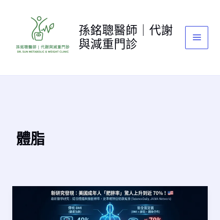
跳
至
孫銘聰醫師｜代謝
主
與減重門診
要
內
容
體脂