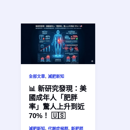
,
全部文章
減肥新知
📊 新研究發現：美
國成年人「肥胖
率」驚人上升到近
70%！ 🇺🇸
,
,
減肥新知
代謝症候群
新肥胖