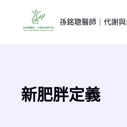
跳
至
主
孫銘聰醫師｜代謝與
要
內
容
新肥胖定義