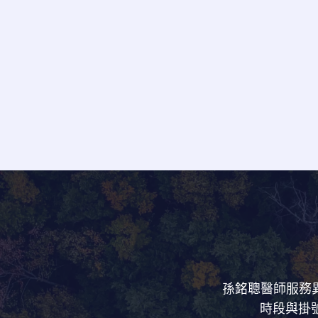
孫銘聰醫師服務異
時段與掛