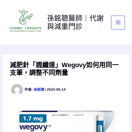
跳
至
孫銘聰醫師｜代謝
主
與減重門診
要
內
容
減肥針「週纖達」Wegovy如何用同一
支筆，調整不同劑量
作者:
孫銘聰
/
2025-06-14