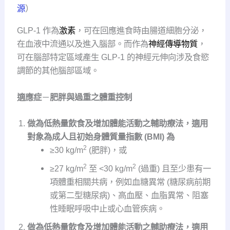
源
）
GLP-1 作為
激素
，可在回應進食時由腸道細胞分泌，
在血液中流通以及進入腦部。而作為
神經傳導物質
，
可在腦部特定區域產生 GLP-1 的神經元伸向涉及食慾
調節的其他腦部區域。
適應症
－
肥胖與過重之體重控制
做為低熱量飲食及增加體能活動之輔助療法，適用
對象為成人且初始身體質量指數 (BMI) 為
2
≥30 kg/m
(肥胖)，或
2
2
≥27 kg/m
至 <30 kg/m
(過重) 且至少患有一
項體重相關共病，例如血糖異常 (糖尿病前期
或第二型糖尿病)、⾼血壓、血脂異常、阻塞
性睡眠呼吸中止或心血管疾病。
做為低熱量飲食及增加體能活動之輔助療法，適用