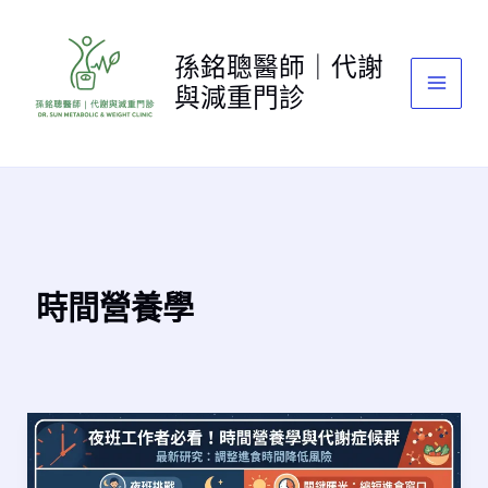
跳
至
孫銘聰醫師｜代謝
主
與減重門診
要
內
容
時間營養學