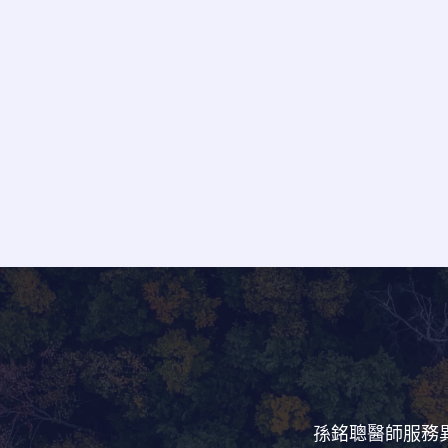
孫銘聰醫師服務異