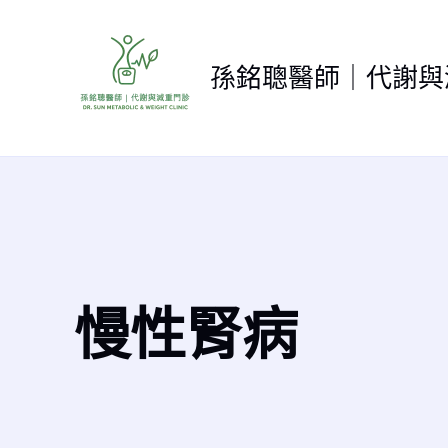
跳
至
主
孫銘聰醫師｜代謝與
要
內
容
慢性腎病