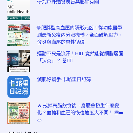
研究戶外速食廣告與肥胖有關
🌐 肥胖型高血壓的隱形元凶！從功能醫學
到最新免疫內分泌機轉，全面破解壓力、
發炎與血壓的惡性循環
運動不只是流汗！HIIT 竟然能從細胞層面
「消炎」？ 🧬🏃‍♂️
減肥好幫手-卡路里日記簿
🔥 戒掉高脂飲食後，身體會發生什麼變
化？血糖和血管的恢復速度大不同！ 🍔➡️
🥗