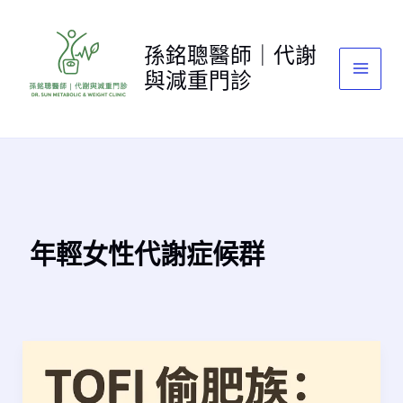
跳
至
孫銘聰醫師｜代謝
主
與減重門診
要
內
容
年輕女性代謝症候群​