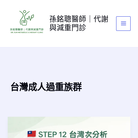
跳
至
孫銘聰醫師｜代謝
主
與減重門診
要
內
容
台灣成人過重族群