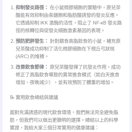
抑制發炎路徑：
在小鼠微膠細胞的實驗中，原兒茶
酸能有效抑制由長鏈飽和脂肪酸誘發的發炎反應。
它透過抑制 IKK 激酶的活性，阻止了 NF-κB 發炎路
徑的核轉位與促發炎細胞激素基因的表現。
預防肥胖發生：
針對餵食高脂飲食的小鼠，補充原
兒茶酸成功抑制了活化微膠細胞在下視丘弓狀核
(ARC) 的堆積。
改善飲食節律：
原兒茶酸發揮了抗發炎作用，成功
修正了高脂飲食導致的異常進食模式（如白天進食
增加、夜晚減少），並有效預防了體重的增加。
📝 實用飲食總結與建議
面對充滿誘惑的現代飲食環境，我們無法完全避免脂
肪，但我們可以做出更聰明的選擇。總結以上的科學
實證，我給大家三個日常實用的健康建議：