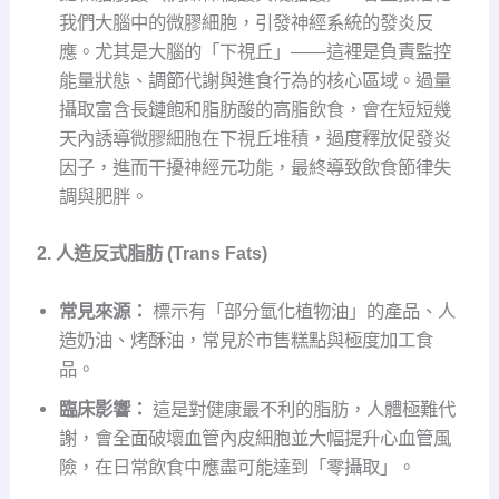
我們大腦中的微膠細胞，引發神經系統的發炎反
應。尤其是大腦的「下視丘」——這裡是負責監控
能量狀態、調節代謝與進食行為的核心區域。過量
攝取富含長鏈飽和脂肪酸的高脂飲食，會在短短幾
天內誘導微膠細胞在下視丘堆積，過度釋放促發炎
因子，進而干擾神經元功能，最終導致飲食節律失
調與肥胖。
2. 人造反式脂肪 (Trans Fats)
常見來源：
標示有「部分氫化植物油」的產品、人
造奶油、烤酥油，常見於市售糕點與極度加工食
品。
臨床影響：
這是對健康最不利的脂肪，人體極難代
謝，會全面破壞血管內皮細胞並大幅提升心血管風
險，在日常飲食中應盡可能達到「零攝取」。