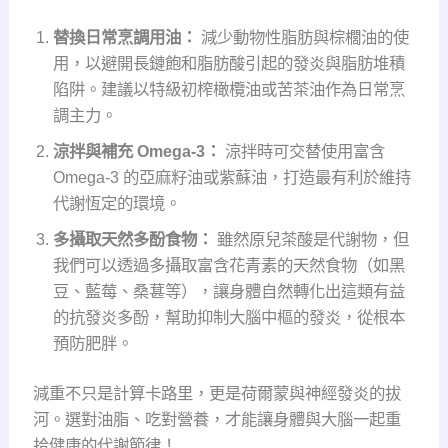
替換日常烹調用油：
減少動物性脂肪與棕櫚油的使
用，以避開長鏈飽和脂肪酸引起的發炎與脂肪堆積
陷阱。建議以特級初榨橄欖油或苦茶油作為日常烹
調主力。
涼拌與補充 Omega-3：
涼拌時可交替使用富含
Omega-3 的亞麻籽油或紫蘇油，打造最有利於維持
代謝恆定的環境。
多攝取天然多酚食物：
雖然原兒茶酸是代謝物，但
我們可以透過多攝取富含花青素的天然食物（如黑
豆、藍莓、桑葚等），讓身體自然轉化出這類有益
的抗發炎多酚，幫助抑制大腦中樞的發炎，從根本
預防肥胖。
減重不只是計算卡路里，更是荷爾蒙與神經發炎的拔
河。選對油脂、吃對營養，才能讓身體與大腦一起重
拾健康的代謝節律！