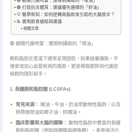
🔴 避開代謝地雷：應限制攝取的「壞油」
🟢 打造抗炎體質：建議優先選擇的「好油」
💡 醫學新知：如何逆轉高脂飲食引起的大腦發炎？
📝 實用飲食總結與建議
相關文章:
🔴 避開代謝地雷：應限制攝取的「壞油」
飽和脂肪在室溫下通常呈現固態，如果過量攝取，不
僅會增加心血管疾病的風險，更是導致肥胖與代謝症
候群的隱形殺手。
1. 長鏈飽和脂肪酸 (LCSFAs)
常見來源：
豬油、牛油、奶油等動物性脂肪，以及
熱帶植物油如椰子油、棕櫚油。
臨床影響與大腦的關聯：
動物性脂肪中豐富的長鏈
飽和脂肪酸（例如棕櫚酸與硬脂酸），會直接活化