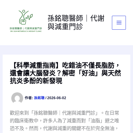
跳
至
孫銘聰醫師｜代謝
主
與減重門診
要
內
容
【科學減重指南】吃錯油不僅長脂肪，
還會讓大腦發炎？解密「好油」與天然
抗炎多酚的新發現
作者:
孫銘聰
/
2026-06-02
歡迎來到「孫銘聰醫師｜代謝與減重門診」。在日常
的臨床衛教中，許多人為了減重而對「油脂」避之唯
恐不及。然而，代謝與減重的關鍵不在於完全無油，