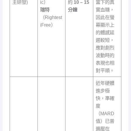
主研發)
ic）
約
10 – 15
當下的真
瑞特
分鐘
實血糖，
（Rightest
因此在螢
iFree）
幕顯示上
的體感延
遲較短，
應對劇烈
波動時的
表現也相
對平順。
近年硬體
進步極
快，準確
度
（MARD
值）已普
遍壓在