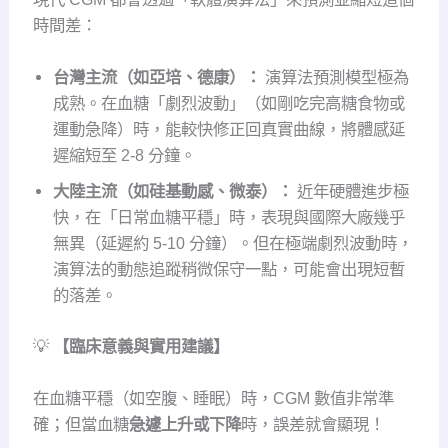
時間差：
台灣主流（如亞培、德康）：
演算法預測模型極為
成熟。在血糖「劇烈波動」（如剛吃完高糖食物或
運動急降）時，能較快修正回真實曲線，將體感延
遲縮短至 2-8 分鐘。
大陸主流（如硅基動感、微泰）：
近年硬體進步極
快，在「日常血糖平穩」時，表現與國際大廠幾乎
無異（延遲約 5-10 分鐘）。但在極端劇烈波動時，
演算法的動態追蹤稍微保守一點，可能會出現短暫
的落差。
💡
【臨床意義與實用建議】
在血糖平穩（如空腹、睡眠）時，CGM 數值非常準
確；但當血糖
急遽上升或下降
時，誤差就會顯現！