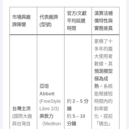
官方/文獻
演算法補
市場與廠
代表廠牌
平均延遲
償特性與
牌陣營
(型號)
時間
實務差異
累積了十
多年的龐
大使用者
數據，其
預測模型
極為成
亞培
熟
。系統
Abbott
能根據短
(FreeStyle
約
2 – 5 分
時間內的
台灣主流
Libre 2/3)
鐘
斜率變
(國際大廠
美敦力
約
5 – 10
化，提前
與台灣自
（Medtron
分鐘
「猜出」