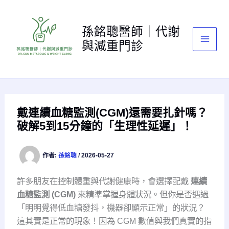
跳
至
孫銘聰醫師｜代謝
主
與減重門診
要
內
容
戴連續血糖監測(CGM)還需要扎針嗎？
破解5到15分鐘的「生理性延遲」！
作者:
孫銘聰
/
2026-05-27
許多朋友在控制體重與代謝健康時，會選擇配戴
連續
血糖監測 (CGM)
來精準掌握身體狀況。但你是否遇過
「明明覺得低血糖發抖，機器卻顯示正常」的狀況？
這其實是正常的現象！因為 CGM 數值與我們真實的指