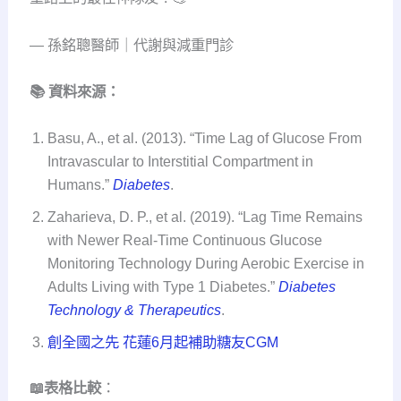
— 孫銘聰醫師｜代謝與減重門診
📚 資料來源：
Basu, A., et al. (2013). “Time Lag of Glucose From
Intravascular to Interstitial Compartment in
Humans.”
Diabetes
.
Zaharieva, D. P., et al. (2019). “Lag Time Remains
with Newer Real-Time Continuous Glucose
Monitoring Technology During Aerobic Exercise in
Adults Living with Type 1 Diabetes.”
Diabetes
Technology & Therapeutics
.
創全國之先 花蓮6月起補助糖友CGM
📖表格比較
：