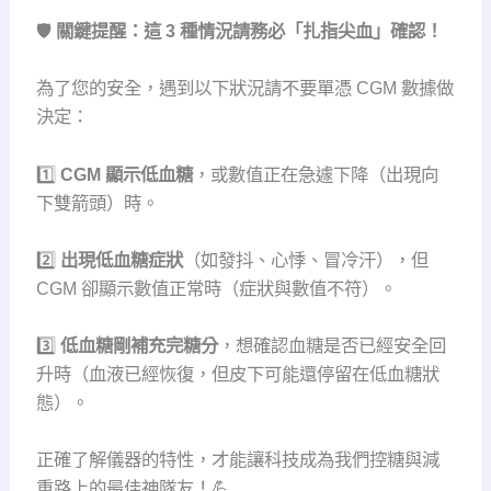
🛡️
關鍵提醒：這 3 種情況請務必「扎指尖血」確認！
為了您的安全，遇到以下狀況請不要單憑 CGM 數據做
決定：
1️⃣
CGM 顯示低血糖
，或數值正在急遽下降（出現向
下雙箭頭）時。
2️⃣
出現低血糖症狀
（如發抖、心悸、冒冷汗），但
CGM 卻顯示數值正常時（症狀與數值不符）。
3️⃣
低血糖剛補充完糖分
，想確認血糖是否已經安全回
升時（血液已經恢復，但皮下可能還停留在低血糖狀
態）。
正確了解儀器的特性，才能讓科技成為我們控糖與減
重路上的最佳神隊友！💪