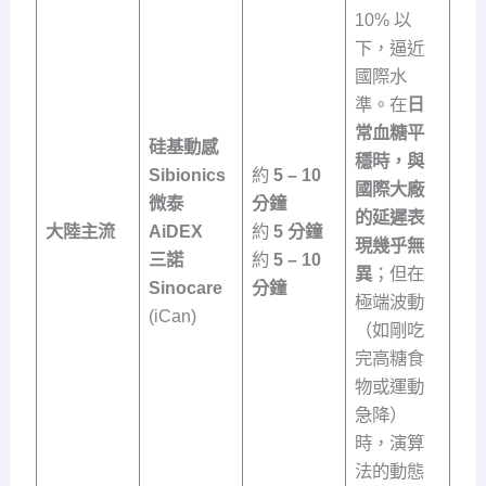
10% 以
下，逼近
國際水
準。在
日
常血糖平
硅基動感
穩時，與
Sibionics
約
5 – 10
國際大廠
微泰
分鐘
的延遲表
大陸主流
AiDEX
約
5 分鐘
現幾乎無
三諾
約
5 – 10
異
；但在
Sinocare
分鐘
極端波動
(iCan)
（如剛吃
完高糖食
物或運動
急降）
時，演算
法的動態