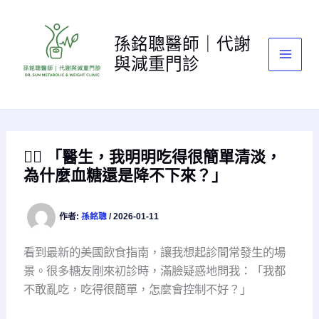
跳
至
孫銘聰醫師｜代謝
主
與減重門診
要
內
容
👨‍⚕️ 「醫生，我明明吃得很簡單清淡，
為什麼血糖還是降不下來？」
作者:
孫銘聰
/
2026-01-11
看到最新的美國飲食指南，讓我想起診間常發生的場
景。很多糖友剛來初診時，滿臉疑惑地問我：「我都
不敢亂吃，吃得很簡單，怎麼會控制不好？」