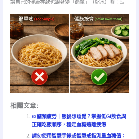
讓自己的健康存款也跟著變「簡單」（縮水）囉！📉
相關文章:
🍬醣類疲勞｜飯後想睡覺？掌握低GI飲食與
正確吃飯順序，穩定血糖遠離疲憊
請勿使用智慧手錶或智慧戒指測量血糖值：