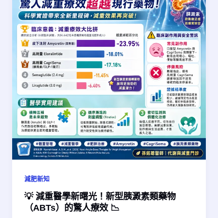
減肥新知
💡 減重醫學新曙光！新型胰澱素類藥物
（ABTs）的驚人療效 📉