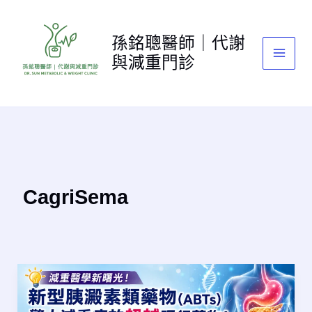
跳
至
孫銘聰醫師｜代謝
主
與減重門診
要
內
容
CagriSema