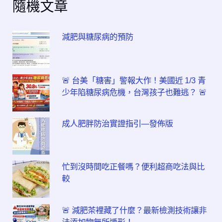
隨機文章
減肥與糖尿病的預防
🚨 台美「糖害」警報大作！美國近 1/3 青
少年陷糖尿病危機，台灣孩子也難逃？ 🚨
成人肥胖防治實證指引—發佈版
忙到沒時間吃正餐嗎？便利超商吃法與比
較
🚨 減肥茶裡藏了什麼？最新檢測技術讓非
法添加物無所遁形！