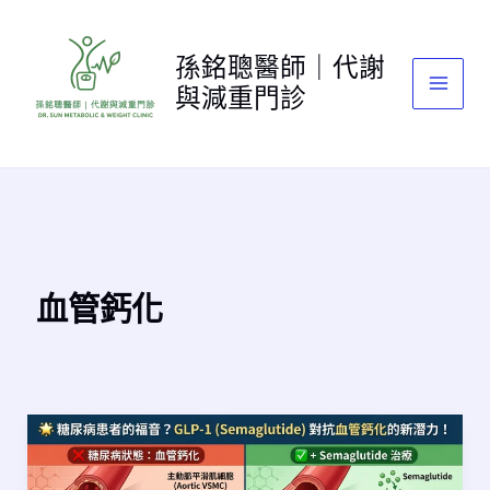
跳
至
孫銘聰醫師｜代謝
主
與減重門診
要
內
容
血管鈣化