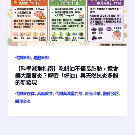
,
代謝新知
減肥新知
【科學減重指南】吃錯油不僅長脂肪，還會
讓大腦發炎？解密「好油」與天然抗炎多酚
的新發現
,
,
,
,
,
代謝症候群
高脂飲食
代謝與減重門診
原兒茶酸
肥胖預防
腦部發炎