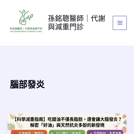
跳
至
孫銘聰醫師｜代謝
主
與減重門診
要
內
容
腦部發炎