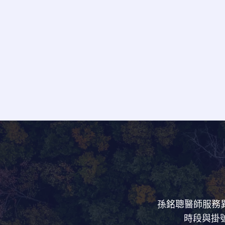
孫銘聰醫師服務異
時段與掛