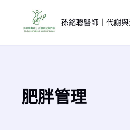
跳
至
主
孫銘聰醫師｜代謝與
要
內
容
肥胖管理