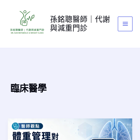
跳
至
孫銘聰醫師｜代謝
主
與減重門診
要
內
容
臨床醫學