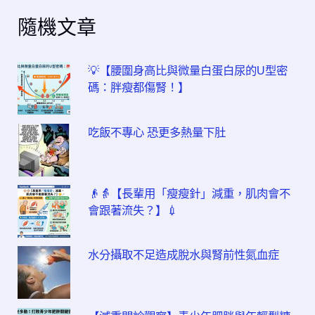
隨機文章
💡【腰圍身高比與微量白蛋白尿的U型密
碼：胖瘦都傷腎！】
吃飯不專心 恐更多熱量下肚
👴👵【長輩用「瘦瘦針」減重，肌肉會不
會跟著流失？】💉
水分攝取不足造成脫水與腎前性氮血症