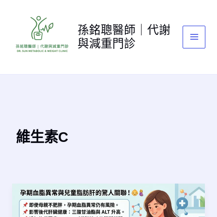
跳
至
孫銘聰醫師｜代謝
主
與減重門診
要
內
容
維生素C