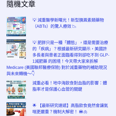
隨機文章
💡 減重醫學新曙光！新型胰澱素類藥物
（ABTs）的驚人療效 📉
💡 肥胖只是一種「體態」，還是需要治療
的「疾病」？根據最新研究顯示，美國許
多長者與患者正面臨看得到卻吃不到 GLP-
1減肥藥 的困境！今天帶大家來拆解
Medicare (美國聯邦醫療保險) 對於減重藥物的補助現況
與未來轉機～👇
減重必看！地中海飲食對血脂的影響：體
脂率才是保護心血管的關鍵
🌟 【最新研究速遞】高脂飲食竟然會讓氣
喘更嚴重？機制大解密！ 🍔🫁