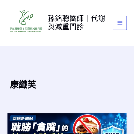
跳
至
孫銘聰醫師｜代謝
主
與減重門診
要
內
容
康纖芙