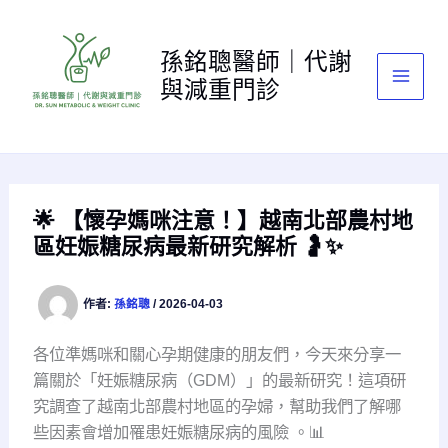
跳
至
孫銘聰醫師｜代謝
主
與減重門診
要
內
容
🌟 【懷孕媽咪注意！】越南北部農村地
區妊娠糖尿病最新研究解析 🤰✨
作者:
孫銘聰
/
2026-04-03
各位準媽咪和關心孕期健康的朋友們，今天來分享一
篇關於「妊娠糖尿病（GDM）」的最新研究！這項研
究調查了越南北部農村地區的孕婦，幫助我們了解哪
些因素會增加罹患妊娠糖尿病的風險
。📊