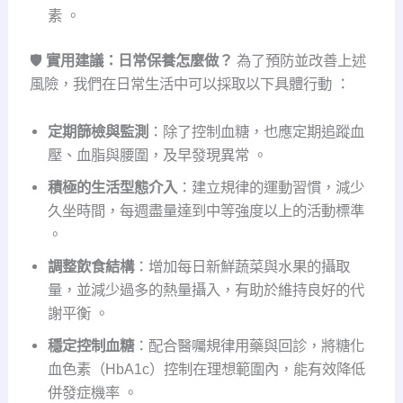
素 。
🛡️
實用建議：日常保養怎麼做？
為了預防並改善上述
風險，我們在日常生活中可以採取以下具體行動
：
定期篩檢與監測
：除了控制血糖，也應定期追蹤血
壓、血脂與腰圍，及早發現異常 。
積極的生活型態介入
：建立規律的運動習慣，減少
久坐時間，每週盡量達到中等強度以上的活動標準
。
調整飲食結構
：增加每日新鮮蔬菜與水果的攝取
量，並減少過多的熱量攝入，有助於維持良好的代
謝平衡 。
穩定控制血糖
：配合醫囑規律用藥與回診，將糖化
血色素（HbA1c）控制在理想範圍內，能有效降低
併發症機率 。