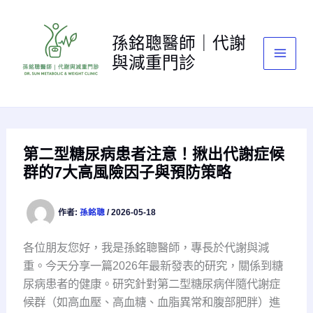
跳
至
孫銘聰醫師｜代謝
主
與減重門診
要
內
容
第二型糖尿病患者注意！揪出代謝症候
群的7大高風險因子與預防策略
作者:
孫銘聰
/
2026-05-18
各位朋友您好，我是孫銘聰醫師，專長於代謝與減
重。今天分享一篇2026年最新發表的研究，關係到糖
尿病患者的健康。研究針對第二型糖尿病伴隨代謝症
候群（如高血壓、高血糖、血脂異常和腹部肥胖）進