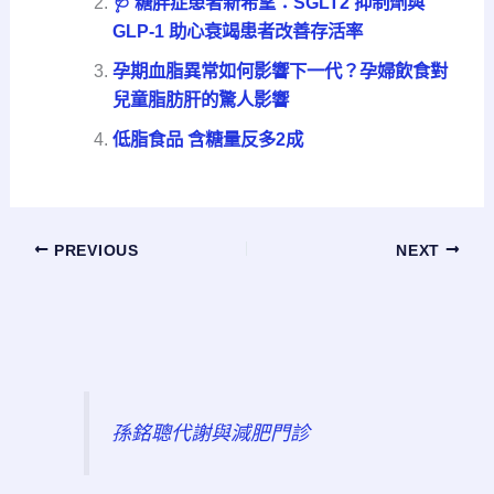
🩺 糖胖症患者新希望：SGLT2 抑制劑與
GLP-1 助心衰竭患者改善存活率
孕期血脂異常如何影響下一代？孕婦飲食對
兒童脂肪肝的驚人影響
低脂食品 含糖量反多2成
PREVIOUS
NEXT
孫銘聰代謝與減肥門診